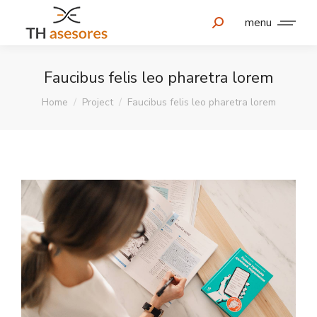
menu
Faucibus felis leo pharetra lorem
You are here:
Home
Project
Faucibus felis leo pharetra lorem