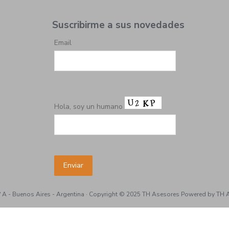
Suscribirme a sus novedades
Email
Hola, soy un humano
4° A - Buenos Aires - Argentina · Copyright © 2025 TH Asesores Powered by TH