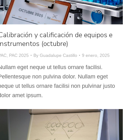
Calibración y calificación de equipos e
instrumentos (octubre)
PAC
,
PAC 2025
By
Guadalupe Castillo
9 enero, 2025
Nullam eget neque ut tellus ornare facilisi.
Pellentesque non pulvina dolor. Nullam eget
neque ut tellus ornare facilisi non pulvinar justo
dolor amet ipsum.