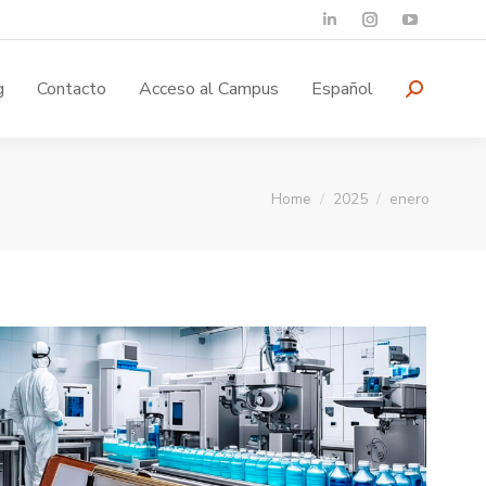
g
Contacto
Acceso al Campus
Español
You are here:
Home
2025
enero