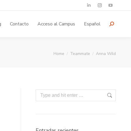
g
Contacto
Acceso al Campus
Español
You are here:
Home
Teammate
Anna Wild
Entradas recientes