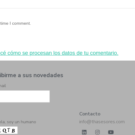
 time I comment.
cé cómo se procesan los datos de tu comentario.
ibirme a sus novedades
ail
Contacto
info@thasesores.com
ola, soy un humano