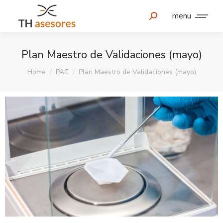
menu
Plan Maestro de Validaciones (mayo)
You are here:
Home
PAC
Plan Maestro de Validaciones (mayo)