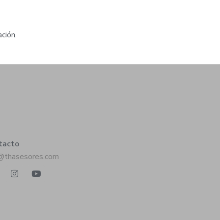
ción.
tacto
o@thasesores.com